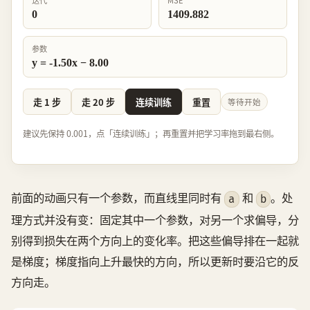
迭代
MSE
0
1409.882
参数
y = -1.50x − 8.00
走 1 步
走 20 步
连续训练
重置
等待开始
建议先保持 0.001，点「连续训练」；再重置并把学习率拖到最右侧。
前面的动画只有一个参数，而直线里同时有
和
。处
a
b
理方式并没有变：固定其中一个参数，对另一个求偏导，分
别得到损失在两个方向上的变化率。把这些偏导排在一起就
是梯度；梯度指向上升最快的方向，所以更新时要沿它的反
方向走。