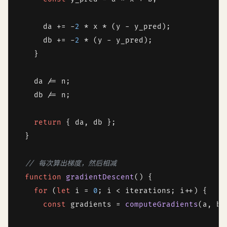
      da += -
2
 * x * (y - y_pred);

      db += -
2
 * (y - y_pred);

    }

    da /= n;

    db /= n;

return
 { da, db };

  }

// 每次算出梯度，然后相减
function
gradientDescent
(
) {

for
 (
let
 i = 
0
; i < iterations; i++) {

const
 gradients = 
computeGradients
(a, b);