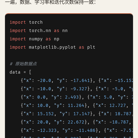
一遍，数据、学习率和迭代次数保持一致：
import
import
 torch.nn 
as
import
 numpy 
as
import
 matplotlib.pyplot 
as
 plt

# 原始数据点
data = [

    {
"x"
: -
20.0
, 
"y"
: -
17.641
}, {
"x"
: -
15.152
,
    {
"x"
: -
10.0
, 
"y"
: -
9.327
}, {
"x"
: -
5.0
, 
"y"
    {
"x"
: 
0.0
, 
"y"
: 
2.493
}, {
"x"
: 
5.0
, 
"y"
: 
7.
    {
"x"
: 
10.0
, 
"y"
: 
11.264
}, {
"x"
: 
12.727
, 
"y
    {
"x"
: 
15.152
, 
"y"
: 
17.147
}, {
"x"
: 
18.787
, 
    {
"x"
: 
20.0
, 
"y"
: 
22.672
}, {
"x"
: -
18.787
, 
"
    {
"x"
: -
12.323
, 
"y"
: -
11.486
}, {
"x"
: -
7.576