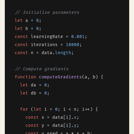
// Initialize parameters
let
 a = 
0
;

let
 b = 
0
;

const
 learningRate = 
0.001
;

const
 iterations = 
10000
;

const
 n = data.
length
;

// Compute gradients
function
computeGradients
(
a, b
) {

let
 da = 
0
;

let
 db = 
0
;

for
 (
let
 i = 
0
; i < n; i++) {

const
 x = data[i].
x
;

const
 y = data[i].
y
;

const
 y_pred = a * x + b;
