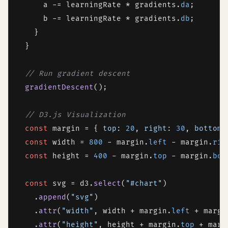
      a -= learningRate * gradients.
da
;

      b -= learningRate * gradients.
db
;

    }

  }

// Run gradient descent
gradientDescent
();

// D3.js Visualization
const
 margin = { 
top
: 
20
, 
right
: 
30
, 
bottom
:
const
 width = 
800
 - margin.
left
 - margin.
rig
const
 height = 
400
 - margin.
top
 - margin.
bot
const
 svg = d3.
select
(
"#chart"
)

    .
append
(
"svg"
)

    .
attr
(
"width"
, width + margin.
left
 + margi
    .
attr
(
"height"
, height + margin.
top
 + marg