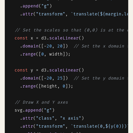
    .
append
(
"g"
)

    .
attr
(
"transform"
, 
`translate(
${margin.lef
// Set the scales so that (0,0) is at the ce
const
 x = d3.
scaleLinear
()

    .
domain
([-
20
, 
20
])  
// Set the x domain to
    .
range
([
0
, width]);

const
 y = d3.
scaleLinear
()

    .
domain
([-
20
, 
25
])  
// Set the y domain to
    .
range
([height, 
0
]);

// Draw X and Y axes
  svg.
append
(
"g"
)

    .
attr
(
"class"
, 
"x axis"
)

    .
attr
(
"transform"
, 
`translate(0,
${y(
0
)}
)`
)