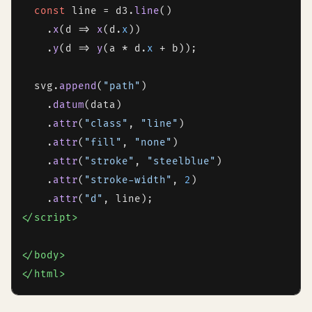
const
 line = d3.
line
()

    .
x
(
d
 =>
x
(d.
x
))

    .
y
(
d
 =>
y
(a * d.
x
 + b));

  svg.
append
(
"path"
)

    .
datum
(data)

    .
attr
(
"class"
, 
"line"
)

    .
attr
(
"fill"
, 
"none"
)

    .
attr
(
"stroke"
, 
"steelblue"
)

    .
attr
(
"stroke-width"
, 
2
)

    .
attr
(
"d"
</
script
>
</
body
>
</
html
>