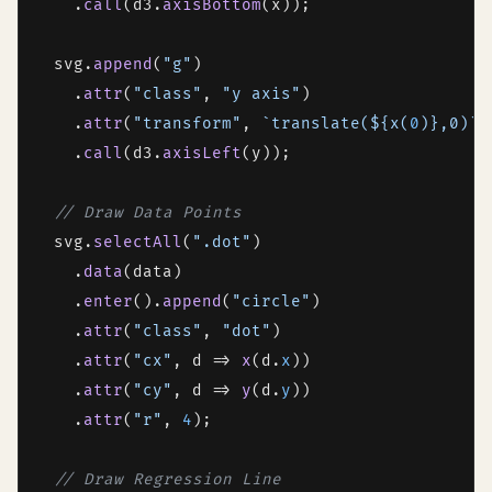
    .
call
(d3.
axisBottom
(x));

  svg.
append
(
"g"
)

    .
attr
(
"class"
, 
"y axis"
)

    .
attr
(
"transform"
, 
`translate(
${x(
0
)}
,0)`
)
    .
call
(d3.
axisLeft
(y));

// Draw Data Points
  svg.
selectAll
(
".dot"
)

    .
data
(data)

    .
enter
().
append
(
"circle"
)

    .
attr
(
"class"
, 
"dot"
)

    .
attr
(
"cx"
, 
d
 =>
x
(d.
x
))

    .
attr
(
"cy"
, 
d
 =>
y
(d.
y
))

    .
attr
(
"r"
, 
4
);

// Draw Regression Line