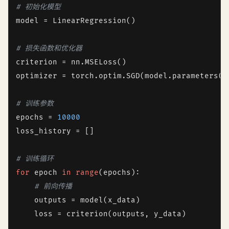
# 初始化模型
model = LinearRegression()

# 损失函数和优化器
criterion = nn.MSELoss()

optimizer = torch.optim.SGD(model.parameters()
# 训练参数
epochs = 
10000
loss_history = []

# 训练循环
for
 epoch 
in
range
(epochs):

# 前向传播
    outputs = model(x_data)

    loss = criterion(outputs, y_data)
