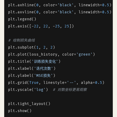
plt.axhline(
0
, color=
'black'
, linewidth=
0.5
)

plt.axvline(
0
, color=
'black'
, linewidth=
0.5
)

plt.legend()

plt.axis([-
22
, 
22
, -
25
, 
25
])

# 绘制损失曲线
plt.subplot(
1
, 
2
, 
2
)

plt.plot(loss_history, color=
'green'
)

plt.title(
'训练损失变化'
)

plt.xlabel(
'迭代次数'
)

plt.ylabel(
'MSE损失'
)

plt.grid(
True
, linestyle=
'--'
, alpha=
0.5
)

plt.yscale(
'log'
)  
# 对数坐标更易观察
plt.tight_layout()

plt.show()
