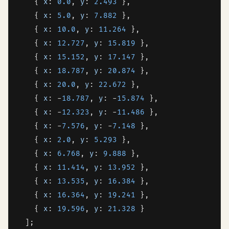
    { 
x
: 
0.0
, 
y
: 
2.493
 },

    { 
x
: 
5.0
, 
y
: 
7.882
 },

    { 
x
: 
10.0
, 
y
: 
11.264
 },

    { 
x
: 
12.727
, 
y
: 
15.819
 },

    { 
x
: 
15.152
, 
y
: 
17.147
 },

    { 
x
: 
18.787
, 
y
: 
20.874
 },

    { 
x
: 
20.0
, 
y
: 
22.672
 },

    { 
x
: -
18.787
, 
y
: -
15.874
 },

    { 
x
: -
12.323
, 
y
: -
11.486
 },

    { 
x
: -
7.576
, 
y
: -
7.148
 },

    { 
x
: 
2.0
, 
y
: 
5.293
 },

    { 
x
: 
6.768
, 
y
: 
9.888
 },

    { 
x
: 
11.414
, 
y
: 
13.952
 },

    { 
x
: 
13.535
, 
y
: 
16.384
 },

    { 
x
: 
16.364
, 
y
: 
19.241
 },

    { 
x
: 
19.596
, 
y
: 
21.328
 }

  ];
