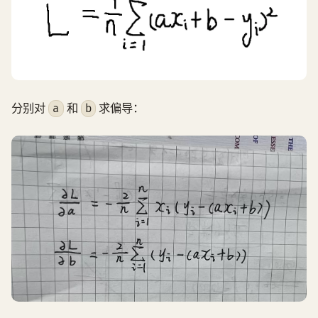
分别对
和
求偏导：
a
b