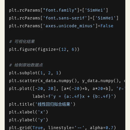
plt.rcParams[
"font.family"
]=[
'SimHei'
]

plt.rcParams[
'font.sans-serif'
]=[
'SimHei'
]

plt.rcParams[
'axes.unicode_minus'
]=
False
# 可视化结果
plt.figure(figsize=(
12
, 
6
))

# 绘制原始数据点
plt.subplot(
1
, 
2
, 
1
)

plt.scatter(x_data.numpy(), y_data.numpy(), co
plt.plot([-
20
, 
20
], [a*(-
20
)+b, a*
20
+b], 
'r-'
,
         label=
f'y = 
{a:
.4
f}
x + 
{b:
.4
f}
'
)

plt.title(
'线性回归拟合结果'
)

plt.xlabel(
'x'
)

plt.ylabel(
'y'
)

plt.grid(
True
, linestyle=
'--'
, alpha=
0.7
)
