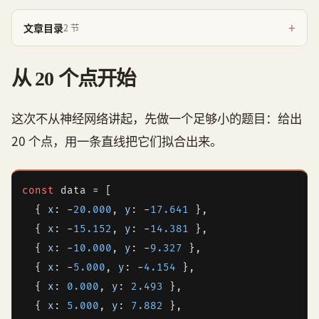
文章目录
2 节
从 20 个点开始
这次不从神经网络讲起，先做一个足够小的题目：给出
20 个点，用一条直线把它们拟合出来。
const
 data = [

  { 
x
: -
20.000
, 
y
: -
17.641
 },

  { 
x
: -
15.152
, 
y
: -
14.381
 },

  { 
x
: -
10.000
, 
y
: -
9.327
 },

  { 
x
: -
5.000
, 
y
: -
4.154
 },

  { 
x
: 
0.000
, 
y
: 
2.493
 },

  { 
x
: 
5.000
, 
y
: 
7.882
 },
