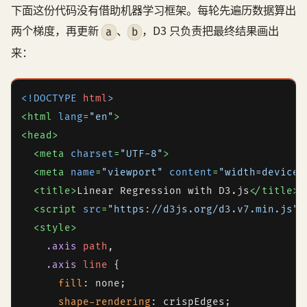
下面这份代码没有借助机器学习框架。每轮先遍历数据算出
两个梯度，再更新
、
，D3 只负责把最终结果画出
a
b
来：
<!DOCTYPE 
html
>
<
html
lang
=
"en"
>
<
head
>
<
meta
charset
=
"UTF-8"
>
<
meta
name
=
"viewport"
content
=
"width=device-
<
title
>
Linear Regression with D3.js
</
title
>
<
script
src
=
"https://d3js.org/d3.v7.min.js"
>
<
style
>
.axis
path
,

.axis
line
 {

fill
: none;

shape-rendering
: crispEdges;
