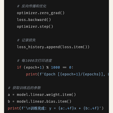
# 反向传播和优化
    optimizer.zero_grad()

    loss.backward()

    optimizer.step()

# 记录损失
    loss_history.append(loss.item())

# 每1000次打印进度
if
 (epoch+
1
) % 
1000
 == 
0
:

print
(
f'Epoch [
{epoch+
1
}
/
{epochs}
], Lo
# 获取训练后的参数
a = model.linear.weight.item()

print
(
f'\n训练完成: y = 
{a:
.4
f}
x + 
{b:
.4
f}
'
)
