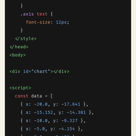
    }

.axis
text
 {

font-size
: 
12px
;

    }

</
style
>
</
head
>
<
body
>
<
div
id
=
"chart"
>
</
div
>
<
script
>
const
 data = [

    { 
x
: -
20.0
, 
y
: -
17.641
 },

    { 
x
: -
15.152
, 
y
: -
14.381
 },

    { 
x
: -
10.0
, 
y
: -
9.327
 },

    { 
x
: -
5.0
, 
y
: -
4.154
 },
