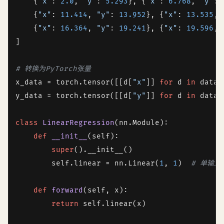
    {
"x"
: 
2.0
, 
"y"
: 
5.293
}, {
"x"
: 
6.768
, 
"y"
: 
    {
"x"
: 
11.414
, 
"y"
: 
13.952
}, {
"x"
: 
13.535
, 
    {
"x"
: 
16.364
, 
"y"
: 
19.241
}, {
"x"
: 
19.596
, 
]

# 转换为PyTorch张量
x_data = torch.tensor([[d[
"x"
]] 
for
 d 
in
 data]
y_data = torch.tensor([[d[
"y"
]] 
for
 d 
in
 data]
class
LinearRegression
(nn.Module):

def
__init__
(
self
):

super
().__init__()

self
.linear = nn.Linear(
1
, 
1
)  
# 单输入
def
forward
(
self, x
):

return
self
.linear(x)
